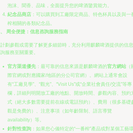
泡沫、聞香、品味，全面提升您的啤酒鑒賞能力。
紀念品商店
：可以購買到工廠限定商品、特色杯具以及與一
榨相關的各類紀念品。
三、 周全便捷：信息咨詢服務指南
在計劃參觀或需要了解更多細節時，充分利用麒麟啤酒提供的信
咨詢服務至關重要。
官方渠道優先
：最可靠的信息來源是麒麟啤酒的
官方網站
（
際官網或對應國家/地區的分公司官網）。網站上通常會設
有“工廠見學”、“觀光”、“Visit Us”或“企業社會責任/交流”等專
欄，詳細列明開放工廠的地點、開放時間、參觀內容、預約
式（絕大多數需要提前在線或電話預約）、費用（很多基礎
觀是免費的）、注意事項（如年齡限制、語言導覽
availability）等。
針對性查詢
：如果您心儀特定的“一番榨”產品或對某個工藝