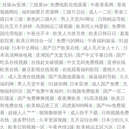
|
丝袜av亚洲
|
三级黄av
|
免费电影在线观看
|
午夜香蕉网
|
香蕉
视频网站
|
福利姬图片资源网
|
三级片总站
|
成人一二区
|
香港三
级日本三级
|
黄色的三级A片
|
男人天堂AV网址
|
日韩精品导航
|
乱伦五月天婷婷
|
岛国精品三级视频
|
欧美同人纯爱剧
|
免费韩
国伦理电影
|
午夜伦不卡
|
欧美人与兽另类
|
欧美日韩日日
|
羞羞
影院黄
|
欧美日韩综合一区
|
免费污的网站
|
午夜福利操逼
|
91超
自碰
|
日本中文网站
|
国产日产欧美在线
|
成人毛片女人十八
|
日
本高清网络电视
|
亚洲国产无套无码
|
国产中文字幕日韩
|
国产
吃瓜在线视频
|
在线处女破视频
|
中文无码免费视频
|
亚洲在线
欧美在线
|
麻豆影视在线观看
|
在线观看福利影院
|
蜜桃久久久
久
|
成人亚洲在线视频
|
国产高颜值露脸在
|
操逼福利导航
|
久久
福利网
|
男人天堂午夜
|
91操你啊
|
日本亚洲
|
成人国产免费
|
尤
物福利区区
|
国产免费午夜福利
|
91视频免费版黄
|
国产一区二
区骚逼
|
国产免费爽爽视频
|
夜夜爽欧美
|
91高清视频
|
欧美日
韩免费在线
|
欧美精品第三页
|
四虎新888网名
|
国产mv免费观
看
|
超碰人人艹艹
|
狠狠撸狠狠干
|
成人快手下载
|
日韩视频免费
在线
|
波多野结氏
|
久草资源视频
|
五月花综合网
|
日本少妇久久
久
|
欧美日韩视频一区
|
午夜色情1级
|
欧美精品五区六区
|
日本