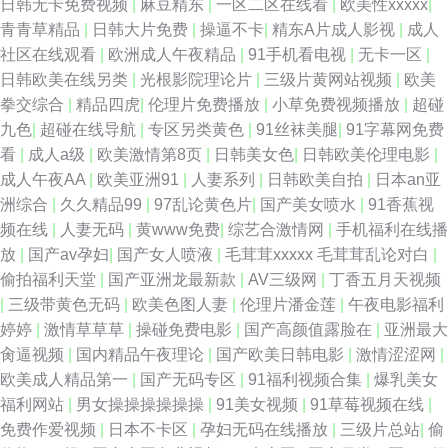
日韩无卡免费视频
|
麻豆精东
|
一区二区在线看
|
欧美性xxxxx
|
青青草精品
|
日韩大片免费
|
操逼不卡
|
精东A片成人影视
|
成人
社区在线观看
|
欧洲成人午夜精品
|
91手机看电视
|
无卡一区
|
日韩欧美在线另类
|
光根影院理论片
|
三级片黄网站视频
|
欧美
拳交综合
|
精品四虎
|
伦理片免费播放
|
小草免费视频播放
|
超碰
九色
|
超碰在线导航
|
专区另类黄色
|
91丝袜美腿
|
91字幕网免费
看
|
成人a级
|
欧美激情第8页
|
日韩美女色
|
日韩欧美伦理电影
|
成人午夜AA
|
欧美亚洲91
|
人妻系列
|
日韩欧美自拍
|
日本an亚
洲综合
|
久久精品99
|
97乱论黄色片
|
国产美女喷水
|
91香蕉视
频在线
|
人妻无码
|
黄www免费
|
综艺合激情网
|
手机福利在线播
放
|
国产av孕妇
|
国产女人喷液
|
毛茸茸xxxxx 毛茸茸乱论对白
|
偷拍福利天堂
|
国产亚洲龙最新款
|
AV三级网
|
丁香五月天视频
|
三级带黄色无码
|
欧美色图人妻
|
伦理片潘金莲
|
午夜电影福利
婷婷
|
激情草草草
|
操碰免费电影
|
国产高颜值露脸在
|
亚洲最大
肏逼视频
|
国内精品午夜理论
|
国产欧美日韩电影
|
激情涩涩网
|
欧美成人精品第一
|
国产无码专区
|
91福利视频合集
|
爆乳美女
福利网站
|
男女操操操操操操
|
91美女视频
|
91草莓视频在线
|
免费作爱视频
|
日本不卡区
|
孕妇无码在线播放
|
三级片总站
|
偷