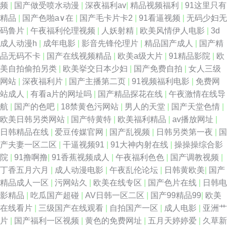
频
|
国产做受喷水动漫
|
深夜福利av
|
精品视频福利
|
91这里只有
精品
|
国产色啪a∨在
|
国产毛卡片卡2
|
91看逼视频
|
无码少妇无
码鲁片
|
午夜福利伦理视频
|
人妖射精
|
欧美风情伊人电影
|
3d
成人动漫h
|
成年电影
|
影音先锋伦理片
|
精品国产成人
|
国产精
品无码不卡
|
国产在线视频精品
|
欧美a级大片
|
91精品影院
|
欧
美自拍偷拍另类
|
欧美挙交日本少妇
|
国产免费自拍
|
女人三级
网站
|
深夜福利片
|
国产主播第二页
|
91视频福利电影
|
免费网
站成人
|
有看a片的网址吗
|
国产精品探花在线
|
午夜激情在线导
航
|
国产的色吧
|
18禁黄色污网站
|
男人的天堂
|
国产天堂色情
|
欧美日韩另类网站
|
国产特黄特
|
欧美福利精品
|
av播放网址
|
日韩精品在线
|
爱豆传媒官网
|
国产乱视频
|
日韩另类第一夜
|
国
产夫妻一区二区
|
干逼视频91
|
91大神内射在线
|
操操操综合影
院
|
91撸啊撸
|
91香蕉视频成人
|
午夜福利色色
|
国产调教视频
|
丁香五月六月
|
成人动漫电影
|
午夜乱伦论坛
|
日韩黄欧美
|
国产
精品成人一区
|
污网站久
|
欧美在线专区
|
国产色片在线
|
日韩电
影精品
|
吃瓜国产超碰
|
AV日韩一区二区
|
国产99精品99
|
欧美
在线看片
|
三级国产在线观看
|
自拍国产一区
|
成人电影
|
亚洲艹
片
|
国产福利一区视频
|
黄色的免费网址
|
五月天婷婷爱
|
久草新