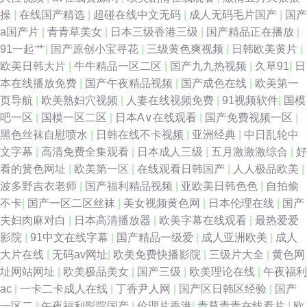
操
|
在线国产精选
|
超碰在线中文无码
|
成人无码毛片国产
|
国产
a国产片
|
青青草美女
|
日本三级香港三级
|
国产精品正在播放
|
91一起艹
|
国产原创小宝寻花
|
三级黄色爽视频
|
日韩欧美黄片
|
欧美日韩大片
|
牛牛精品一区二区
|
国产九九热视频
|
久草91
|
日
本在线播放免费
|
国产午夜精品视频
|
国产成色在线
|
欧美第一
页导航
|
欧美熟妇穴视频
|
人妻在线视频免费
|
91视频软件
|
国模
吧一区
|
国模一区二区
|
日本A∨在线观看
|
国产免费视频一区
|
黑色丝袜自慰喷水
|
日韩在线不卡视频
|
亚洲经典
|
中日乱轮中
文字幕
|
高清免费全集观看
|
日本成人三级
|
五月激激激综合
|
好
看的簧色网址
|
欧美第一区
|
在线观看日韩国产
|
人人极品欧美
|
波多野吉衣老师
|
国产福利精品视频
|
亚欧美日韩色色
|
自拍偷
不卡
|
国产一区二区丝袜
|
美女视频黄色网
|
日本伦理在线
|
国产
夫妇肉麻对白
|
日本高清播放器
|
欧美字幕在线观看
|
最热爱爱
影院
|
91中文在线字幕
|
国产精品一级爱
|
成人亚洲欧美
|
成人
大片在线
|
无码av网址
|
欧美免费快播影院
|
三级片大全
|
黄色网
址网站网址
|
欧美极品美女
|
国产三级
|
欧美理论在线
|
午夜福利
ac
|
一卡二卡成人在线
|
丁香尹人网
|
国产区日韩区经验
|
国产
一区二
|
午夜福利影院国产
|
伦理片香港
|
青草青青在线看片
|
欧