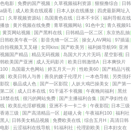
色电影
|
免费的国产视频
|
久草视频福利资源
|
狠狠撸综合
|
日韩
深夜绯色影院 91PRON视频 爱豆福利导航 国产乱人一区 女同网站黄 伊人爱
a级毛
|
成人欧美在线观看
|
日本人妖在线播放
|
四虎最新网址入
口
|
久草视频资源站
|
岛国黄色在线
|
日本不卡区
|
福利导航在线
爱网 99大香蕉久久 国产综合11p 网站96熟女 91黄色网入口一 亚洲天堂狼人
播放
|
黄片视频在线免费
|
青草视频网站
|
91色中文
|
青久视频91
|
黄页网站视频
|
国产黑料在线
|
日韩精品一区二区
|
东京热乱抽
|
av性爱导航网 精东黄色视屏 青青操逼视频 91视频99视频 东京热蜜桃网 美
日韩欧美午夜一区
|
影音先锋一区二区
|
操女人AV网站
|
97插逼
|
自拍视频叉叉叉碰
|
女同kiss
|
国产欧美另
|
福利姬导航99
|
亚洲
国激情综合网 日韩一级片VV 亚州第一夜 97视频8 国产又色又爽视频 中文字
视频国产精品
|
精品无码视频
|
岛国大片大片无吗
|
星空影视
|
日
韩欧美国产亚洲
|
成人无码影片
|
欧美日韩激情A
|
日本爽快片
幕11页 爱豆传媒性爱影片 超碰人人骑 黑丝黄色片 麻豆MV免费观看 亚洲精
100
|
岛国最大色网站
|
婷五月天一片
|
性欧美60
|
国产精品污视
频
|
欧美日韩人与兽
|
善良的嫂子伦理片
|
一本色导航
|
另类强奸
品超碰 97精品影视 岛国片网址 后入影院 欧美另类日韩 香蕉视频在线污 97
影院
|
极品成人色
|
国产一区影院
|
人妖大鳮巴操美女
|
国产第一
第二区
|
成人日本在线
|
91干逼不卡视频
|
午夜晚间福利
|
黑丝
人人草人人 东方无码AV 久久综合青青草 影音先锋三级片 白丝喷水后入看片
18禁在线
|
很污的网站免费
|
国产主播福利合集
|
国产孕妇性在
线
|
欧美乱伦淫秽视频
|
亚洲不卡一卡二卡
|
午夜影院
|
日本三级
精品国产伦区全集 欧美日韩性爱网 91大神视频污 白丝91 国产成人综合网 久
香港三级
|
国产高清精品一区
|
超碰人肏
|
午夜福利100
|
福利社
黑人
|
日韩美女精品视频
|
免费欧美在线
|
综合五月H
|
高清日韩
久激情社区 欧洲午夜剧场 91主播色 国产精品线路一 欧美老妇MV 无码不卡
电影
|
云涩福利在线导航
|
91福利社
|
伦理剧欧美
|
日本妇女在