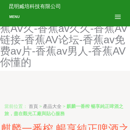
香蕉av狠狠-香蕉AV护士AV
昆明臧培科技有限公司
护士-香蕉AV黄在线观看-香
MENU
蕉AV久-香蕉av久久-香蕉AV
链接-香蕉AV论坛-香蕉av免
费av片-香蕉av男人-香蕉AV
你懂的
當前位置：
首頁
>
產品大全
>
麒麟一番榨 暢享純正啤酒之
旅，盡在觀光工廠與貼心服務
麒麟一番榨 暢享純正啤酒之