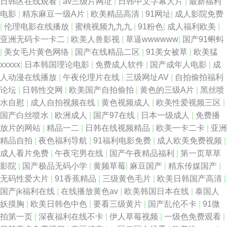
日韩区在线观看
|
av三级片网址
|
日韩中文字幕大片
|
最新福利
电影
|
精东麻豆一级A片
|
欧美精品高清
|
91网址
|
成人影院免费
|
伦理电影在线播放
|
蜜桃视频九九九
|
91粉色
|
成人福利欧美
|
亚洲无码卡一卡二
|
欧美人兽影视
|
草逼wwwwww
|
国产91蝌蚪
|
美女毛片黄色网络
|
国产在线精品二区
|
91美女被草
|
欧美猛
xxxxx
|
日本韩国理论电影
|
免费成人软件
|
国产成年人电影
|
成
人动漫在线播放
|
午夜伦理片在线
|
三级网址AV
|
自拍偷拍福利
论坛
|
日韩性交网
|
欧美国产自拍偷拍
|
黄色的三级A片
|
黑丝喷
水自慰
|
成人自拍视频在线
|
黄色视频成人
|
欧美性爱视频三区
|
国产白丝喷水
|
欧洲成人
|
国产97在线
|
日本一级成人
|
免费播
放片的网站
|
精品一二
|
日韩在线视频精品
|
欧美一卡二卡
|
亚洲
精品自拍
|
夜色福利导航
|
91福利电影免费
|
成人欧美免费视频
|
成人看片免费
|
午夜宅男在线
|
国产午夜精品福利
|
第一页草草
影院
|
国产极品无码小学
|
黄频草莓
|
麻豆国产
|
精东传媒国产
|
无码性爱大片
|
91香蕉精品
|
三级黄色毛片
|
欧美日韩国产高清
|
国产jk福利在线
|
在线播放黄色av
|
欧美韩国日本在线
|
泰国人
妖摸胸
|
欧美日韩色中色
|
要看三级黄片
|
国产乱伦不卡
|
91微
拍第一页
|
深夜福利在线不卡
|
伊人草莓视频
|
一级色免费观看
|