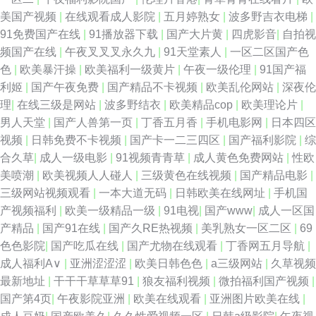
美国产视频
|
在线观看成人影院
|
五月婷熟女
|
波多野吉衣电梯
|
91免费国产在线
|
91播放器下载
|
国产大片黄
|
四虎影音
|
自拍视
频国产在线
|
午夜叉叉叉永久九
|
91天堂素人
|
一区二区国产色
色
|
欧美暴汗操
|
欧美福利一级黄片
|
午夜一级伦理
|
91国产福
利姬
|
国产午夜免费
|
国产精品不卡视频
|
欧美乱伦网站
|
深夜伦
理
|
在线三级是网站
|
波多野结衣
|
欧美精品cop
|
欧美理论片
|
男人天堂
|
国产人兽第一页
|
丁香五月香
|
手机电影网
|
日本四区
视频
|
日韩免费不卡视频
|
国产卡一二三四区
|
国产福利影院
|
综
合久草
|
成人一级电影
|
91视频青青草
|
成人黄色免费网站
|
性欧
美喷潮
|
欧美视频人人碰人
|
三级黄色在线视频
|
国产精品电影
|
三级网站视频观看
|
一本大道无码
|
日韩欧美在线网址
|
手机国
产视频福利
|
欧美一级精品一级
|
91电视
|
国产www
|
成人一区国
产精品
|
国产91在线
|
国产久RE热视频
|
美乳熟女一区二区
|
69
色色影院
|
国产吃瓜在线
|
国产尤物在线观看
|
丁香网五月导航
|
成人福利A∨
|
亚洲涩涩涩
|
欧美日韩色色
|
a三级网站
|
久草视频
最新地址
|
干干干草草草91
|
狼友福利视频
|
微拍福利国产视频
|
国产第4页
|
午夜影院亚洲
|
欧美在线观看
|
亚洲图片欧美在线
|