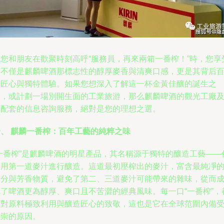
當您和朋友在歡聚時刻高呼“服務員，再來兩箱一番榨！”時，您享
的不僅是麒麟啤酒那標志性的醇厚麥香與清爽口感，更是其背后
年匠心與獨特體驗。如果您想深入了解這一杯金黃佳釀的誕生之
謎，或計劃一場別開生面的工業旅游，那么麒麟啤酒的觀光工廠
其配套的信息咨詢服務，絕對是您的理想之選。
一、 麒麟一番榨：百年工藝的純粹之味
“一番榨”是麒麟啤酒的明星產品，其名稱源于獨特的釀造工藝——
選用第一道麥汁進行釀造。這道最初壓榨出的麥汁，富含最純凈
糖分與芳香物質，避免了第二、三道麥汁可能帶來的雜味，從而
就了啤酒更為醇厚、爽口且不苦澀的經典風味。每一口“一番榨”，
是對原料極致利用與釀造匠心的致敬，這也是它在全球范圍內備
推崇的原因。