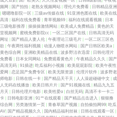
成人豆奶
|
国产欧美久
|
久久性爱视频一区
|
日韩a级影院
|
午夜视
频网
|
国产拍拍
|
老熟女视频网站
|
理伦片免费看
|
日韩精品亚洲
|
嗯嗯噜影院一区
|
三级av传媒在线
|
91亚洲色图在线
|
欧美在线
高清
|
福利在线免费看
|
青草视频69
|
福利在线观看视频
|
日本
三级电影推荐
|
操操操激情网站
|
欧美成人免费精品
|
黄色的天
堂视频网
|
蜜桃免费影院cc
|
一区二区国产在线
|
日韩高清无码
网址
|
国产精品人妻人伦
|
午夜理论三级毛片
|
一区二区三区色
欲
|
午夜两性福利视频
|
动漫人物喷水网站
|
国产日韩区欧美a
|
黄色综合网
|
亚洲欧美精品在线
|
波多野洁衣迅雷
|
日韩伦理片
免费看
|
日本女同网站
|
免费观看黄色片
|
午夜精品久久久
|
国产
高清无码
|
91插进
|
吃瓜福利小视频
|
欧美屁屁影院
|
欧美午夜性
爱网
|
恋足国产免费专区
|
欧美无限资源
|
伦理片软件
|
波多野老
师电影
|
日韩在线一卡
|
国产精品天干天
|
人人澡超碰碰中文
|
成
人无码在线播放
|
欧美日韩片片
|
国产91视频在线
|
精品九九五
月天
|
日韩伦理片电影
|
欧美牲爱α
|
白丝无码
|
高清不卡一卡二
卡
|
日韩电影亚洲
|
91艹在线观看
|
国产精品点击进入
|
狠狠撸
综合网
|
另类激情第一页
|
青春草国产视频
|
自拍偷拍网99
|
吃瓜
AV
|
国产精品视频久久
|
国内精品福利丝袜
|
日韩在线观看一区
|