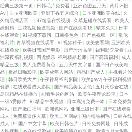
经典三级第一页
|
日韩毛片免费看
|
亚洲色图五月天
|
黄片怀旧
自拍 涩涩A∨ 91在线porn 国产传媒91视频 欧美成人影 91九九主播 青娱乐自
Av
|
自拍亚洲欧美
|
亚洲丁香五月综合
|
日本亚洲欧美在线
|
久
久精品酒店区二
|
97精品在线视频
|
久草超碰在线观看
|
欧美人
拍 91瑟瑟国产黑料 国产推油在线 人妻重口味 91蜜臀不卡 国产韩国精品一
妖射精
|
豆花视频操逼视频
|
国产在线观看18
|
精东久久
|
日本
在线观看
|
91视频下载污
|
日韩撸色色
|
国产色视频一区
|
乱伦
青娱乐91超碰 伊人三级网 超碰激情在线 久久人人超碰 91经典免费视频 日韩
福利片
|
青草视频在线观看
|
91视频种子
|
欧美去看网
|
亚洲欧美
在线免费
|
欧美日韩国产电影
|
国产污污高清
|
福利影院爱看
|
亚
和欧美123 日本蜜桃视频二区 婷婷色在线 人人爱操 青青草原99热 日韩色图
洲深夜福利视频
|
四虎娱乐
|
福利精品老师
|
国产高清福利
|
成人
精品三级
|
男人免费看黄色
|
五月天中文字幕
|
国产日产欧美精
网 少妇黑森林 国产少萝视频麻豆 一本道国片 国产内射网站 三级片在线导航
品
|
极品日啪影院
|
欧美成年人网站
|
精品国产成人
|
手机看片伦
理
|
韩日欧美大片
|
午夜神马福利影院
|
欧美gayv
|
午夜福利视频
91中日在线 韩日韩有码 日本阿v视频 91传媒在线 黄色超鹏 日韩伦理片网站
资源
|
在线观看成人影院
|
国产精品美女乱伦
|
五月天综合在线
|
岛国精品在线播放
|
能看毛片的网站
|
欧美午夜理论影院
|
日本
91免费在线看 老师机黄色A片 伊人成人网视频 蜜芽91中出 亚洲人妻中出 超
一级a爱做片
|
91精品午夜视频
|
日本高清免费一本
|
日本免费黄
网站
|
国产嫩白福利
|
欧洲色网站
|
亚洲三级日本
|
国产在线观看
碰在线人人91 欧美色图色色 足交在线播放 91免费国视频 九九涩涩网
成人
|
免费草逼多人草
|
欧美二区网站
|
国内精品剃毛
|
日韩在线
成人
|
91国产中文字幕
|
欧美日韩色片
|
日韩免费网址
|
日韩成
人性视频
|
av在线资源网
|
欧美剧情在线观看
|
激情五月天狠狠