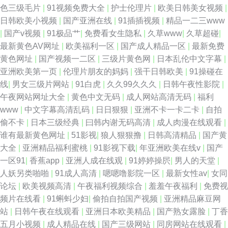
色三级毛片
|
91视频免费大全
|
护士伦理片
|
欧美日韩美女视频
|
网站 91精品论坛 成人电彭 久久不卡 日韩操逼电影 亚洲一二三 99热在线看
日韩欧美小视频
|
国产亚洲在线
|
91插插视频
|
精品一二三www
|
国产v视频
|
91极品艹
|
免费看女生隐私
|
久草www
|
久草超碰
|
75 福利影院97 久久香蕉网址 日韩VA 人人艹人 51豆花每日更新 操碰熟妇 黄
最新黄色AV网址
|
欧美福利一区
|
国产成人精品一区
|
最新免费
黄色网址
|
国产视频一二区
|
三级片黄色网
|
日本乱伦中文字幕
|
色超碰 青娱乐毛片 亚洲成人小说网站 91性视频网 抖阴变态大 久久撸视频
亚洲欧美第一页
|
伦理片朋友的妈妈
|
强干日韩欧美
|
91操碰在
线
|
男女三级片网站
|
91白虎
|
久久99久久久
|
日韩午夜性影院
|
日本中文字幕影片 97超碰在线公开 无码专区桃花岛 性欧美成人18 日韩操操
午夜网站网址大全
|
黄色中文无码
|
成人网站高清无码
|
福利
www
|
中文字幕高清乱码
|
日日狠狠
|
亚洲不卡一卡二卡
|
自拍
网 日韩欧美色图 人妻精品二区在线 成人电影92福利 九一性生活直播间 日本
偷不卡
|
日本三级经典
|
曰韩内谢无码高清
|
成人肉漫在线观看
|
谁有最新黄色网址
|
51影视
|
狼人狠狠撸
|
日韩高清精品
|
国产黄
视频wwww 国产色婷婷孕妇 人妻性交影院 伊人久久狼人 超碰97人人模 欧美
大全
|
亚洲精品福利蜜桃
|
91影视下载
|
年亚洲欧美在线v
|
国产
一区91
|
香蕉app
|
亚洲人成在线观
|
91婷婷操屄
|
男人的天堂
|
天天肏屄 午夜寂寞老司机 91网站免費观看 国产黄色网 69人人操 国产精品区
人妖另类啪啪
|
91成人高清
|
嗯嗯噜影院一区
|
最新女性av
|
女同
论坛
|
欧美视频高清
|
午夜福利视频综合
|
羞羞午夜福利
|
免费视
你懂的 欧美ay 亚洲76页 www日本色色 欧美Aⅴ视频 午夜福利激情网 91线上
频片在线看
|
91蝌蚪少妇
|
偷拍自拍国产视频
|
亚洲精品麻豆网
站
|
日韩午夜在线观看
|
亚洲日本欧美精品
|
国产熟女露脸
|
丁香
高清无码 另类av 色一本道 91黑丝精品美女 含羞草影音 日韩不卡影院 91看
五月小视频
|
成人精品在线
|
国产三级网站
|
同房网站在线观看
|