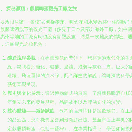
二、 探秘源頭：麒麟啤酒觀光工廠之旅
想要親眼見證“一番榨”如何從麥芽、啤酒花和水變為杯中佳釀嗎？
往麒麟啤酒旗下的觀光工廠（多見于日本及部分海外工廠，如中
的惠州等地的工廠有時也設有參觀設施）將是一次難忘的體驗。
常，這類觀光之旅包含：
釀造流程參觀
：在專業導覽的帶領下，您將穿過現代化的生
線，親眼看到糖化、發酵、過濾、灌裝等核心工序。巨大的
造罐、飛速運轉的流水線，配合詳盡的解說，讓啤酒的科學
藝術直觀呈現。
歷史與文化展示
：通過博物館式的展區，了解麒麟啤酒自188
年創立以來的發展歷程、品牌故事以及啤酒文化的演變。
核心體驗——新鮮試飲
：旅程的高潮往往是試飲環節。在工
的品酒區，您有機會品嘗到最新鮮出爐、甚至市面上罕見的
定款麒麟啤酒（包括一番榨）。在專業指導下，學習如何觀