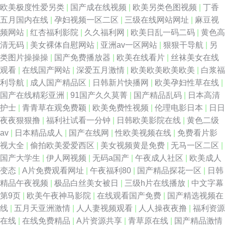
欧美极度性爱另类
|
国产成在线视频
|
欧美另类色图视频
|
丁香
五月国内在线
|
孕妇视频一区二区
|
三级在线网站网址
|
麻豆视
频网站
|
红杏福利影院
|
久久福利网
|
欧美日乱一码二码
|
黄色高
清无码
|
美女裸体自慰网站
|
亚洲av一区网站
|
狠狠干导航
|
另
类图片操操操
|
国产免费播放器
|
欧美在线看片
|
丝袜美女在线
观看
|
在线国产网站
|
深爱五月激情
|
欧美欧美欧美欧美
|
白浆福
利导航
|
成人国产精品区
|
日韩新片快播网
|
欧美孕妇性草在线
|
国产在线精彩亚洲
|
91国产久久莫菁
|
国产精品乱码
|
日本高清
护士
|
青青草在观免费颖
|
欧美免费性视频
|
伦理电影日本
|
日日
夜夜狠狠撸
|
福利社试看一分钟
|
日韩欧美影院在线
|
黄色二级
av
|
日本精品成人
|
国产在线网
|
性欧美视频在线
|
免费看片影
视大全
|
偷拍欧美爱爱西区
|
美女视频黄是免费
|
无马一区二区
|
国产大学生
|
伊人网视频
|
无码a国产
|
午夜成人社区
|
欧美成人
变态
|
A片免费观看网址
|
午夜福利80
|
国产精品探花一区
|
日韩
精品午夜视频
|
极品白丝美女被日
|
三级h片在线播放
|
中文字幕
第9页
|
欧美午夜神马影院
|
在线观看国产免费
|
国产精选视频在
线
|
五月天亚洲激情
|
人人妻视频观看
|
人人操夜夜撸
|
福利资源
在线
|
在线免费精品
|
A片资源共享
|
青草原在线
|
国产精品激情