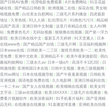
国产日韩AV免费
|
伦理电影免费观看
|
A片免费网站
|
91豆花超
碰在线
|
国产精品日韩欧美
|
欧洲视频二在线
|
探花在线
|
男女啪
啪视频免费
|
白丝美女自慰网站
|
三级毛片系列播放
|
四虎最新
地址
|
久草热线
|
91人人插
|
乱伦理论片
|
91桃色污污污
|
精品精
品国产高清
|
亚洲日韩中文制服
|
这里只有精品在线
|
女人AV网
站
|
免费黄色毛片
|
无码短视频
|
狠狠撸在线视频
|
国产第一浮力
影院
|
欧美日韩在线中文
|
最新五月天婷婷
|
91天堂素人
|
日本
在线www色
|
国产精品国产自线
|
三级毛片网
|
豆花福利视频网
|
日本www在线
|
日韩欧美一二三区
|
激情另类欧美一二
|
欧美性
受免费
|
亚洲中文欧美
|
亚洲精品不卡
|
欧美午夜刺激影院
|
萌白
酱福利姬网站
|
三级永久av
|
日本一级α片
|
高清不卡1区2区
|
日
韩激情图
|
亚洲韩国日本在线
|
日韩中文视频
|
黄色三级视频网
|
亚州av网址
|
日本在线视频导航
|
国产午夜羞羞视频
|
日韩欧美
亚洲视频
|
国语电影免费在线
|
久久电影网
|
亚洲日韩福利在线
|
一卡二卡av
|
国产女人在线视频
|
欧美呦呦在线观看
|
欧美女同
文字浴
|
三级av在线播放
|
欧美18XXXX
|
三级毛片在线播放
|
免
费看片视频软件
|
欧美深夜福利
|
91手机看片福利
|
国产亚洲精
品无码
|
在线播放在线播放
|
91直播篮球直播
|
亚洲欧美自拍视