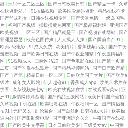
线
|
无码一区二区三区
|
国产日韩欧美日韩
|
国产精品一卡
|
久草
的av 91蜜桃免费看 国产日本91在线 欧美丝袜人妖 中文字幕国产主播 韩国
在线资源站片
|
91插插视频
|
欧美性爱超碰资源
|
精品在线不卡
|
国产丝袜熟女
|
日韩在线视频专区
|
国产天堂色情
|
一级岛国毛
av理论午夜 色悠悠福利导航 91成人蜜桃在线 jk白丝被c 含羞草福利姬 日韩
片
|
福利国产视频
|
操操操黄色网页
|
国产极品福利姬
|
亚洲国产
欧美视频
|
二区三区
|
国产精品就是干
|
国产视频在线网站
|
国产
内射影视 97久久草 囯产精品一二三 韩日黄色网址 欧美太性交 91黄色爆菊
亚洲瑟瑟瑟
|
欧美色图传媒
|
人人摸人人操
|
国产国偷自产91
|
欧美a级电影
|
91成人免费
|
欧美情片
|
香蕉视频污版
|
国产午夜
黑丝诱惑av 欧美色网网址 亚洲东方色图 超碰日韩伪娘精品 老湿地福利 亚洲
羞羞视频
|
国产欧美日韩在线
|
国产午夜亚洲精
|
午夜激情福利
网
|
91视频成人
|
三级网站20
|
国产色电影在线
|
国产第一页第
色情入口 99公开超碰 豆花视频在线观看 麻豆果冻大香蕉 深夜福利视频导航
二页
|
国产吃瓜在线观看
|
国产精品视频网站
|
国产日产欧产精
|
国产自产第
|
精品日韩一区二区
|
日韩欧美国产大片
|
国产欧美a
在线肏屄网 av秘密入口 极品偷拍网 日本黄色片 影音先锋成人资源 成人网站
级片
|
成年女人影院
|
伊人超碰91
|
香蕉成人app
|
欧美艺术片在
线看
|
久草视频第七站
|
欧美在线视频在线
|
在线观看w黄w
|
亚
黑丝 黄色网入口站91 五月花综合网 91性吧 国产久久视频 欧美无砖砖区免费
洲91
|
激情网婷婷基地
|
国产精品三级网站
|
欧美日韩国产偷拍
|
久草视频手机在线
|
欧美喷潮在线
|
午夜福利一区
|
国产情侣自
亚洲涩涩免费 国产美女网站 欧美另类操遵 性爱C片 91资源在线视频 海角社
拍91
|
无码叉叉
|
乱伦聚合
|
国产白丝jk
|
日韩在线大片
|
欧美操
逼内射
|
国产限制级电影
|
国产亚洲综合久久
|
午夜国产在线视
区porn 欧美另类色图 午夜成人久草视频 91涩涩大片 超碰久拍 日韩熟女资源
频
|
国产欧美中文字幕
|
日本日韩欧美影
|
三级美女av
|
中国黄