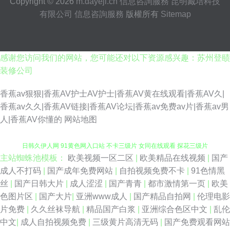
Copyright © 2026
m.dayeji.cn
信息咨詢服務
昆明臧培科技
有限公司
信息咨詢服務
版權所有
Sitemap
感谢您访问我们的网站，您可能还对以下资源感兴趣：苏州登赜
装修公司
香蕉av狠狠|香蕉AV护士AV护士|香蕉AV黄在线观看|香蕉AV久|
香蕉av久久|香蕉AV链接|香蕉AV论坛|香蕉av免费av片|香蕉av男
人|香蕉AV你懂的
网站地图
主站蜘蛛池模板：
欧美视频一区二区
|
欧美精品在线视频
|
国产
欧日无码 日韩影视 肏屄的av天堂 福利院av 激情综合97 欧美成人免费网址
成人不打码
|
国产成年免费网站
|
自拍视频免费不卡
|
91色情黑
丝
|
国产日韩大片
|
成人涩涩
|
国产青青
|
都市激情第一页
|
欧美
日韩久伊人网 91黄色网入口站 不卡三级片 女同在线观看 探花三级片
色图片区
|
国产大片
|
亚洲www成人
|
国产精品自拍网
|
伦理电影
片免费
|
久久丝袜导航
|
精品国产白浆
|
亚洲综合色区中文
|
乱伦
wwwwww日本 国产福利影院一 欧美日韩簧片 午夜成人骚蜜桃网 97超碰免
中文
|
成人自拍视频免费
|
三级黄片高清无码
|
国产免费观看网站