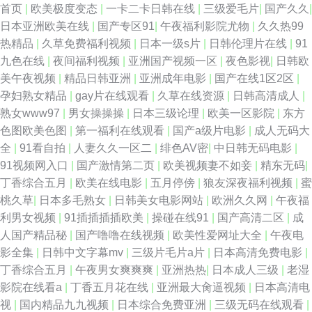
首页
|
欧美极度变态
|
一卡二卡日韩在线
|
三级爱毛片
|
国产久久
|
日本亚洲欧美在线
|
国产专区91
|
午夜福利影院尤物
|
久久热99
热精品
|
久草免费福利视频
|
日本一级s片
|
日韩伦理片在线
|
91
九色在线
|
夜间福利视频
|
亚洲国产视频一区
|
夜色影视
|
日韩欧
美午夜视频
|
精品日韩亚洲
|
亚洲成年电影
|
国产在线1区2区
|
孕妇熟女精品
|
gay片在线观看
|
久草在线资源
|
日韩高清成人
|
熟女www97
|
男女操操操
|
日本三级论理
|
欧美一区影院
|
东方
色图欧美色图
|
第一福利在线观看
|
国产a级片电影
|
成人无码大
全
|
91看自拍
|
人妻久久一区二
|
绯色AV密
|
中日韩无码电影
|
91视频网入口
|
国产激情第二页
|
欧美视频妻不如妾
|
精东无码
|
丁香综合五月
|
欧美在线电影
|
五月停傍
|
狼友深夜福利视频
|
蜜
桃久草
|
日本多毛熟女
|
日韩美女电影网站
|
欧洲久久网
|
午夜福
利男女视频
|
91插插插插欧美
|
操碰在线91
|
国产高清二区
|
成
人国产精品秘
|
国产噜噜在线视频
|
欧美性爱网址大全
|
午夜电
影全集
|
日韩中文字幕mv
|
三级片毛片a片
|
日本高清免费电影
|
丁香综合五月
|
午夜男女爽爽爽
|
亚洲热热
|
日本成人三级
|
老湿
影院在线看a
|
丁香五月花在线
|
亚洲最大肏逼视频
|
日本高清电
视
|
国内精品九九视频
|
日本综合免费亚洲
|
三级无码在线观看
|