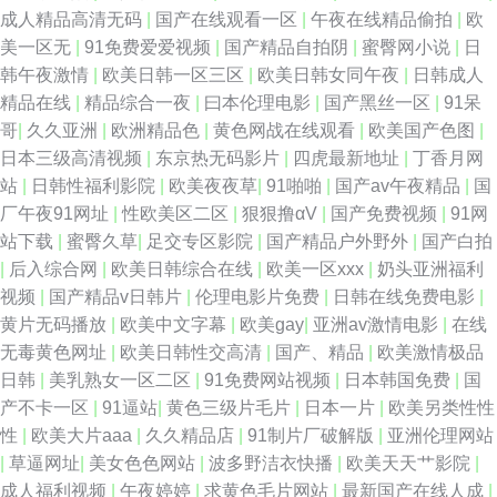
成人精品高清无码
|
国产在线观看一区
|
午夜在线精品偷拍
|
欧
片安装 大香蕉综合 玖玖精品国产 三级在线网址 91深夜影院 日韩A视频论坛
美一区无
|
91免费爱爱视频
|
国产精品自拍阴
|
蜜臀网小说
|
日
韩午夜激情
|
欧美日韩一区三区
|
欧美日韩女同午夜
|
日韩成人
影音资源av 黄色片子看看 日日夜夜网 91福利视频导航 国产亚洲一区3t 日韩
精品在线
|
精品综合一夜
|
曰本伦理电影
|
国产黑丝一区
|
91呆
哥
|
久久亚洲
|
欧洲精品色
|
黄色网战在线观看
|
欧美国产色图
|
深夜影院 91性爱直播 福利社香蕉 蜜芽视频在线精品 午夜第一av社区 超碰
日本三级高清视频
|
东京热无码影片
|
四虎最新地址
|
丁香月网
站
|
日韩性福利影院
|
欧美夜夜草
|
91啪啪
|
国产av午夜精品
|
国
aipapa 欧美99视频 综合另类少妇图 超碰热99 九一福利版 日本色情导航 中
厂午夜91网址
|
性欧美区二区
|
狠狠撸αV
|
国产免费视频
|
91网
站下载
|
蜜臀久草
|
足交专区影院
|
国产精品户外野外
|
国产白拍
文字幕16p 国产熟女91熟女 欧美少女性交开包 亚洲AV自拍在线 后入妹妹 少
|
后入综合网
|
欧美日韩综合在线
|
欧美一区xxx
|
奶头亚洲福利
视频
|
国产精品v日韩片
|
伦理电影片免费
|
日韩在线免费电影
|
妇下面黑森林 97超碰在线资源 久草蜜臀视频在线 婷婷五月花 91在线入口 国
黄片无码播放
|
欧美中文字幕
|
欧美gay
|
亚洲av激情电影
|
在线
无毒黄色网址
|
欧美日韩性交高清
|
国产、精品
|
欧美激情极品
产成人高清网址 熟妇精品视频91 肏屄传媒 另类h成人在线 午夜性国产 A级
日韩
|
美乳熟女一区二区
|
91免费网站视频
|
日本韩国免费
|
国
产不卡一区
|
91逼站
|
黄色三级片毛片
|
日本一片
|
欧美另类性性
论理片 老湿机美女福利 丝袜美腿自慰 91丝袜在线观看 国产AV线上 欧美国
性
|
欧美大片aaa
|
久久精品店
|
91制片厂破解版
|
亚洲伦理网站
|
草逼网址
|
美女色色网站
|
波多野洁衣快播
|
欧美天天艹影院
|
际黄色 先锋影音AV官网 国产传媒在线视频 日韩成人网站 97在线 韩国色图
成人福利视频
|
午夜婷婷
|
求黄色毛片网站
|
最新国产在线人成
|