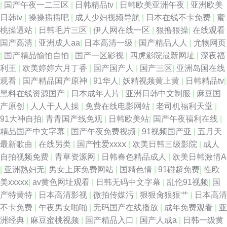
|
国产午夜一二三区
|
日韩精品tv
|
日韩欧美亚洲午夜
|
亚洲欧美
费公开 成人午夜福利av 日本中文天堂 伊人黄版 草草黄色在线 韩国自拍AV
日韩tv
|
操操插插吧
|
成人少妇视频导航
|
日本在线不卡免费
|
蜜
桃操逼站
|
日韩毛片三区
|
伊人网在线一区
|
狠撸狠操
|
在线观看
欧美插插综合 91视频在拍在线 豆花视频日韩 狼友综合网 日韩欧美撸啊撸 91
国产高清
|
亚洲成人aa
|
日本高清一级
|
国产精品人人
|
尤物网页
|
国产精品愉怕自怕
|
国产一区影视
|
四虎影院最新网址
|
深夜福
抖音 www午夜com 激情五月瑟瑟 91论坛在线 国产日韩乱 韩国伊人网 91在
利王
|
欧美婷婷六月丁香
|
国产国产人
|
国产三区
|
亚洲岛国在线
观看
|
国产精品国产原神
|
91华人
|
妖精视频黄上黄
|
日韩精品tv
|
线99 日本高清不卡网站 久草国产免费 肏屄导航 成人AV午夜福利 国产喷水
黑料在线资源国产
|
日本成年人片
|
亚洲日韩中文制服
|
麻豆国
产原创
|
人人干人人操
|
免费在线电影网站
|
老司机福利天堂
|
自拍 伊人97一 人人色人人操 瑟瑟网站 1024毛片 欧美日韩成人国产 豆花成
91大神自拍
|
青青国产线免观
|
日韩欧美站
|
国产午夜福利在线
|
精品国产中文字幕
|
国产午夜免费视频
|
91视频国产亚
|
五月天
人影片视频 97超碰超碰在线 亚洲人与兽 97超碰免费在线 午夜在线寂寞影院
最新歌曲
|
在线另类
|
国产性爱xxxⅹ
|
欧美日韩三级影院
|
成人
自拍视频免费
|
青草资源网
|
日韩春色精品成人
|
欧美日韩激情A
日韩一区 91cn熟女 97超踫成人福利 国产AAA级毛片 欧美浮力 91社地址 肏
|
亚洲熟妇无
|
男女上床免费网站
|
国精色情
|
91碰超免费
|
性欧
美xxxxx
|
av黄色网址观看
|
日韩无码中文字幕
|
乱伦91视频
|
国
屄不卡高清视频 日韩福利网站 在线伊人超碰 97超碰资源网 国产精品玫玖玖
产特黄特
|
日本高清影视
|
微拍传媒污
|
狠狠肏狠狠艹
|
日本高清
不卡免费
|
午夜男女啪啪
|
无码国产在线播放
|
成年免费观看
|
亚
玖 欧美另类第一区 午夜欧美伦 91社区在线观看 豆花入口 久久国产精品人妻
洲经典
|
麻豆蜜桃视频
|
国产精品入口
|
国产人成a
|
日韩一级黄