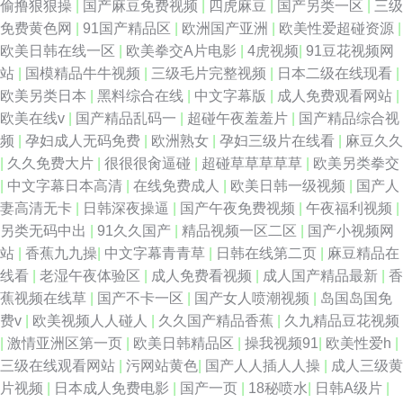
偷撸狠狠操
|
国产麻豆免费视频
|
四虎麻豆
|
国产另类一区
|
三级
免费黄色网
|
91国产精品区
|
欧洲国产亚洲
|
欧美性爱超碰资源
|
欧美日韩在线一区
|
欧美拳交A片电影
|
4虎视频
|
91豆花视频网
站
|
国模精品牛牛视频
|
三级毛片完整视频
|
日本二级在线现看
|
欧美另类日本
|
黑料综合在线
|
中文字幕版
|
成人免费观看网站
|
欧美在线v
|
国产精品乱码一
|
超碰午夜羞羞片
|
国产精品综合视
频
|
孕妇成人无码免费
|
欧洲熟女
|
孕妇三级片在线看
|
麻豆久久
|
久久免费大片
|
很很很肏逼碰
|
超碰草草草草草
|
欧美另类拳交
|
中文字幕日本高清
|
在线免费成人
|
欧美日韩一级视频
|
国产人
妻高清无卡
|
日韩深夜操逼
|
国产午夜免费视频
|
午夜福利视频
|
另类无码中出
|
91久久国产
|
精品视频一区二区
|
国产小视频网
站
|
香蕉九九操
|
中文字幕青青草
|
日韩在线第二页
|
麻豆精品在
线看
|
老湿午夜体验区
|
成人免费看视频
|
成人国产精品最新
|
香
蕉视频在线草
|
国产不卡一区
|
国产女人喷潮视频
|
岛国岛国免
费v
|
欧美视频人人碰人
|
久久国产精品香蕉
|
久九精品豆花视频
|
激情亚洲区第一页
|
欧美日韩精品区
|
操我视频91
|
欧美性爱h
|
三级在线观看网站
|
污网站黄色
|
国产人人插人人操
|
成人三级黄
片视频
|
日本成人免费电影
|
国产一页
|
18秘喷水
|
日韩A级片
|