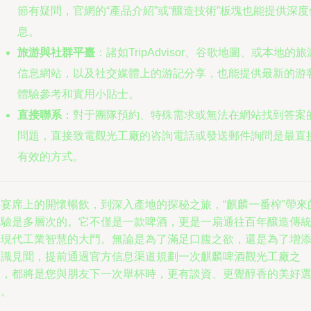
節有疑問，官網的“產品介紹”或“釀造技術”板塊也能提供深度
息。
旅游與社群平臺
：諸如TripAdvisor、谷歌地圖、或本地的旅
信息網站，以及社交媒體上的游記分享，也能提供最新的游
體驗參考和實用小貼士。
直接聯系
：對于團隊預約、特殊需求或無法在網站找到答案
問題，直接致電觀光工廠的咨詢電話或發送郵件詢問是最直
有效的方式。
從宴席上的開懷暢飲，到深入產地的探秘之旅，“麒麟一番榨”帶來
體驗是多層次的。它不僅是一款啤酒，更是一扇通往百年釀造傳
與現代工業智慧的大門。無論是為了滿足口腹之欲，還是為了增
知識見聞，提前通過官方信息渠道規劃一次麒麟啤酒觀光工廠之
旅，都將是您與朋友下一次舉杯時，更有談資、更覺醇香的美好
擇。